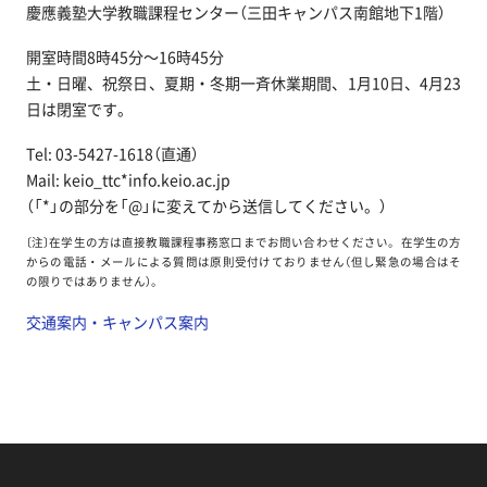
慶應義塾大学教職課程センター（三田キャンパス南館地下1階）
開室時間8時45分～16時45分
土・日曜、祝祭日、夏期・冬期一斉休業期間、1月10日、4月23
日は閉室です。
Tel: 03-5427-1618（直通）
Mail: keio_ttc*info.keio.ac.jp
（「*」の部分を「@」に変えてから送信してください。）
〔注〕在学生の方は直接教職課程事務窓口までお問い合わせください。在学生の方
からの電話・メールによる質問は原則受付けておりません（但し緊急の場合はそ
の限りではありません）。
交通案内・キャンパス案内